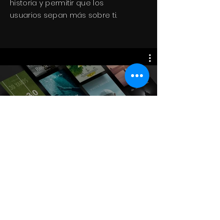
historia y permitir que los
usuarios sepan más sobre ti.
GSL Originales
Vista previa
Desde 39,99 US$
$
© 2023 Jump Cats Studio es una
empresa
Fábrica de Medios