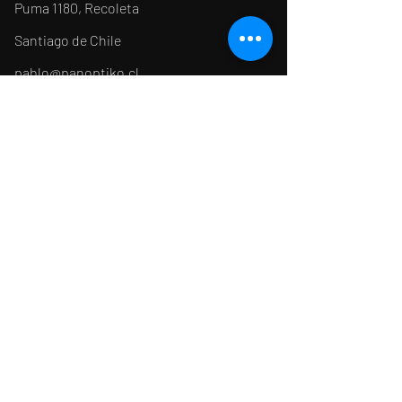
Puma 1180, Recoleta
Santiago de Chile
pablo@panoptiko.cl
Tel:
+56 9 91548469
Colombia
Cra 13 #102-43
Bogotá DC
aoyarzun@panoptiko.cl
Tel:
+57 310 5949042
© 2023 Jump Cats Studio es una