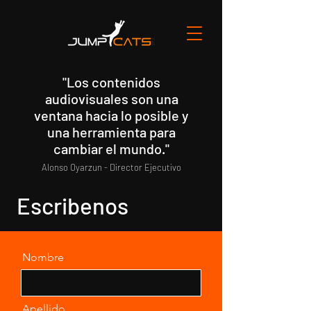
"Los contenidos
Inicio
Nosotros
Contacto
audiovisuales son una
ventana hacia lo posible y
una herramienta para
cambiar el mundo."
Alonso Oyarzun - Director Ejecutivo
Escribenos
Nombre
Apellido