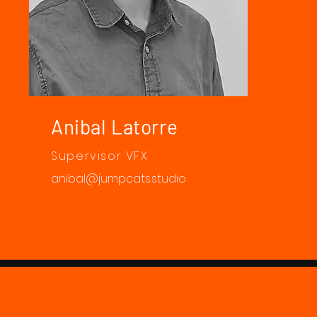
Anibal Latorre
Supervisor VFX
anibal@jumpcats.studio