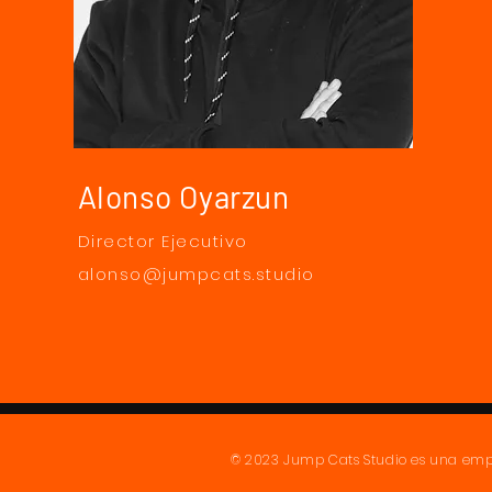
Alonso Oyarzun
Director Ejecutivo
alonso@jumpcats.studio
© 2023 Jump Cats Studio es una em