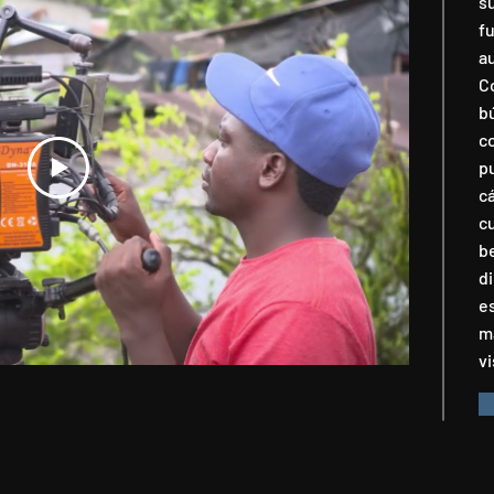
su
f
a
Co
b
c
p
c
c
b
di
e
m
vi