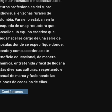
rge la necesidad de capacitar a los
uturos profesionales del rubro
udiovisual en zonas rurales de
lombia. Para ello estaban en la
úsqueda de una productora que
onsolide un equipo creativo que
ueda hacerse cargo de una serie de
ápsulas donde se especifique donde,
uando y como acceder a este
eneficio educacional, de manera
námica, entretenida y fácil de llegar a
stas diversas culturas, respetando el
anual de marca y fusionando las
siones de cada una de ellas.
Contáctanos